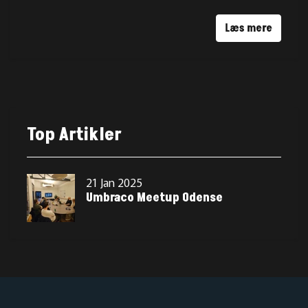
om, og hvilke tre centrale takeaways, deltagerne tog
med sig hjem.
Læs mere
Top Artikler
21 Jan 2025
Umbraco Meetup Odense