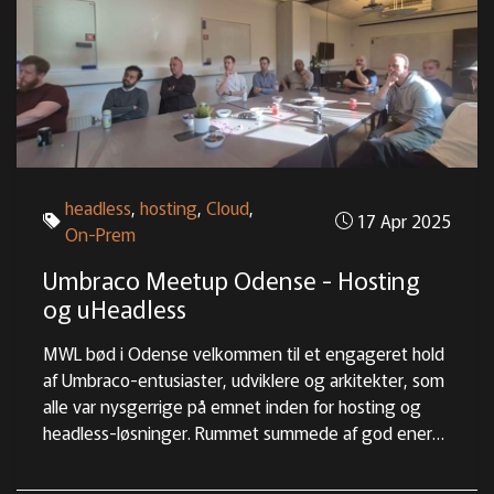
headless
,
hosting
,
Cloud
,
17 Apr 2025
On-Prem
Umbraco Meetup Odense - Hosting
og uHeadless
MWL bød i Odense velkommen til et engageret hold
af Umbraco-entusiaster, udviklere og arkitekter, som
alle var nysgerrige på emnet inden for hosting og
headless-løsninger. Rummet summede af god energi,
faglig nysgerrighed, ærlige erfaringer, og ja, lidt grin
undervejs. Her får du et dybere indblik i, hvad vi talte